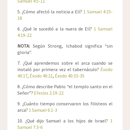
Samuel 4:5-11
cuerno de su Mesías.
11
Y Elcana se volvió a su casa en Ramatha; y el
5. ¿Cómo afectó la noticia a Elí?
1 Samuel 4:15-
niño ministraba a Jehová delante del
18
sacerdote Eli.
6. ¿Qué le sucedió a la nuera de Elí?
1 Samuel
12
Mas los hijos de Eli eran hombres impíos, y no
4:19-22
tenían conocimiento de Jehová.
13
Y la costumbre de los sacerdotes con el
NOTA:
Según Strong, Ichabod significa “sin
pueblo era que, cuando alguno ofrecía
gloria”.
sacrificio, venía el criado del sacerdote
mientras la carne estaba a cocer, trayendo en
7. ¿Qué aprendemos sobre el arca cuando se
su mano un garfio de tres ganchos;
instaló por primera vez el tabernáculo?
Éxodo
40:17
,
Éxodo 40:21
,
Éxodo 40:33-35
14
Y hería con él en la caldera, o en la olla, o en el
caldero, o en el pote; y todo lo que sacaba el
8. ¿Cómo describe Pablo “el templo santo en el
garfio, el sacerdote lo tomaba para si. De
Señor”?
Efesios 2:19-22
esta manera hacían a todo Israelita que venía
a Silo.
9. ¿Cuánto tiempo conservaron los filisteos el
15
Asimismo, antes de quemar el sebo, venía el
arca?
1 Samuel 6:1-3
criado del sacerdote, y decía al que sacrificaba:
10. ¿Qué dijo Samuel a los hijos de Israel?
1
Da carne que ase para el sacerdote; porque no
Samuel 7:3-6
tomará de ti carne cocida, sino cruda.