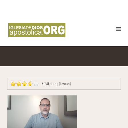
3.7/
5
rating (3 votes)